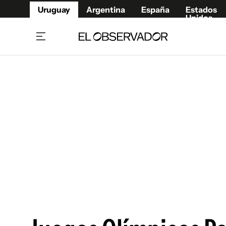
Uruguay
Argentina
España
Estados
Unidos
Home
Juegos 
Referí
Rugby
Fútbol
Básque
Mundial 2026
Tenis
Resultados Deportivos
Runnin
Fútbol internacional
Polidep
Copa Libertadores
Motor