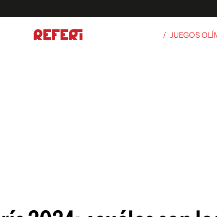
/
JUEGOS OLÍ
Olímpicos
S
tbol
g
ortivo