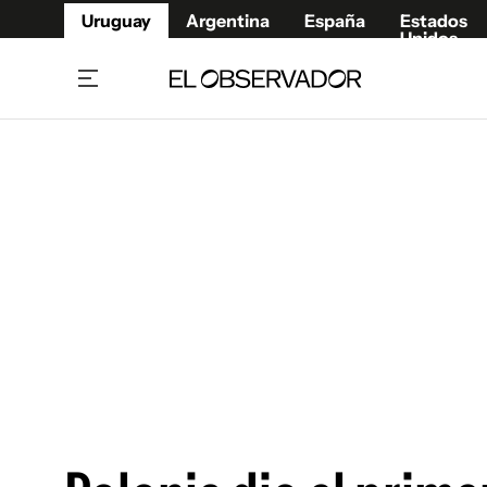
Uruguay
Argentina
España
Estados
Unidos
Home
Juegos 
Referí
Rugby
Fútbol
Básque
Mundial 2026
Tenis
Resultados Deportivos
Runnin
Fútbol internacional
Polidep
Copa Libertadores
Motor