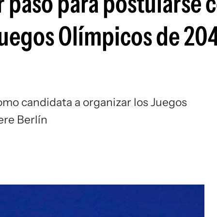
er paso para postularse
Si
Juegos Olímpicos de 20
omo candidata a organizar los Juegos
re Berlín