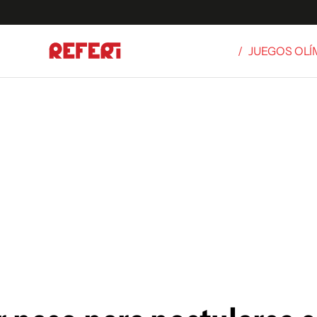
/
JUEGOS OLÍ
Olímpicos
S
tbol
g
ortivo