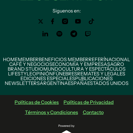
Siguenos en:
HOME
MEMBER
BENEFICIOS MEMBER
REFERÍ
NACIONAL
CAFÉ Y NEGOCIOS
ECONOMÍA Y EMPRESAS
AGRO
BRAND STUDIO
MUNDO
CULTURA Y ESPECTÁCULOS
LIFESTYLE
OPINIÓN
FÚNEBRES
REMATES Y LEGALES
EDICIONES ESPECIALES
PUBLICACIONES
NEWSLETTERS
ARGENTINA
ESPAÑA
ESTADOS UNIDOS
Políticas de Cookies
Políticas de Privacidad
Términos y Condiciones
Contacto