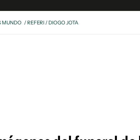
S MUNDO
/ REFERI / DIOGO JOTA
e
S
n
es
Siguenos en:
 y Legales
es especiales
ciones
ters
ina
 Unidos