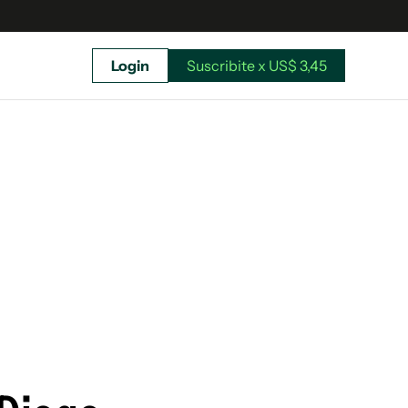
Login
Suscribite x US$ 3,45
uscríbete ahora a El Observador y elegí hasta
donde llegar.
Suscribite x US$ 3,45