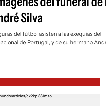
mágenes del funeral de
ndré Silva
guras del fútbol asisten a las exequias del
n nacional de Portugal, y de su hermano And