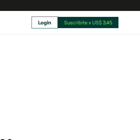
Login
Suscribite x US$ 3,45
uscríbete ahora a El Observador y elegí hasta
donde llegar.
Suscribite x US$ 3,45