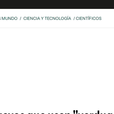
S MUNDO
/
CIENCIA Y TECNOLOGÍA
/ CIENTÍFICOS
e
S
n
es
Siguenos en:
 y Legales
es especiales
ciones
ters
ina
 Unidos