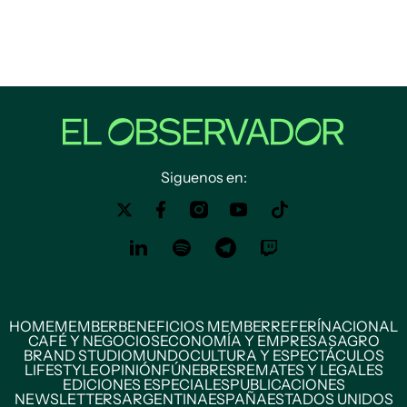
Siguenos en:
HOME
MEMBER
BENEFICIOS MEMBER
REFERÍ
NACIONAL
CAFÉ Y NEGOCIOS
ECONOMÍA Y EMPRESAS
AGRO
BRAND STUDIO
MUNDO
CULTURA Y ESPECTÁCULOS
LIFESTYLE
OPINIÓN
FÚNEBRES
REMATES Y LEGALES
EDICIONES ESPECIALES
PUBLICACIONES
NEWSLETTERS
ARGENTINA
ESPAÑA
ESTADOS UNIDOS