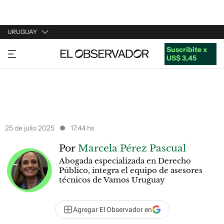
URUGUAY
Suscribite x
URUGUAY
US$ 3,45
ARGENTINA
ESPAÑA
ESTADOS UNIDOS
25 de julio 2025
17:44 hs
Por
Marcela Pérez Pascual
Abogada especializada en Derecho
Público, integra el equipo de asesores
técnicos de Vamos Uruguay
Agregar El Observador en