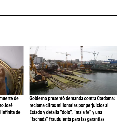
 muerte de
Gobierno presentó demanda contra Cardama:
no José
reclama cifras millonarias por perjuicios al
 infinita de
Estado y detalla "dolo", "mala fe" y una
"fachada" fraudulenta para las garantías