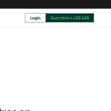
Login
Suscribite x US$ 3,45
uscríbete ahora a El Observador y elegí hasta
donde llegar.
Suscribite x US$ 3,45