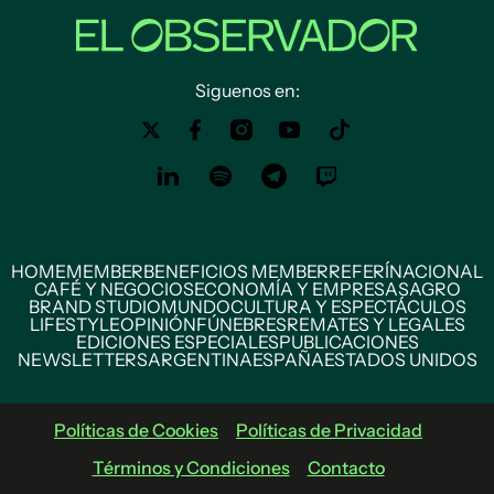
Siguenos en:
HOME
MEMBER
BENEFICIOS MEMBER
REFERÍ
NACIONAL
CAFÉ Y NEGOCIOS
ECONOMÍA Y EMPRESAS
AGRO
BRAND STUDIO
MUNDO
CULTURA Y ESPECTÁCULOS
LIFESTYLE
OPINIÓN
FÚNEBRES
REMATES Y LEGALES
EDICIONES ESPECIALES
PUBLICACIONES
NEWSLETTERS
ARGENTINA
ESPAÑA
ESTADOS UNIDOS
Políticas de Cookies
Políticas de Privacidad
Términos y Condiciones
Contacto