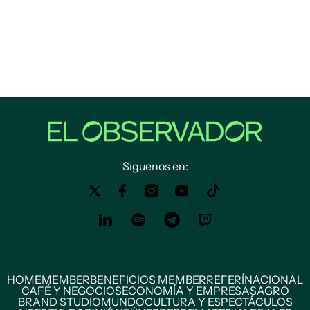
Siguenos en:
HOME
MEMBER
BENEFICIOS MEMBER
REFERÍ
NACIONAL
CAFÉ Y NEGOCIOS
ECONOMÍA Y EMPRESAS
AGRO
BRAND STUDIO
MUNDO
CULTURA Y ESPECTÁCULOS