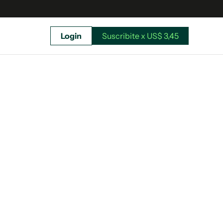
Login
Suscribite x US$ 3,45
uscríbete ahora a El Observador y elegí hasta
donde llegar.
Suscribite x US$ 3,45