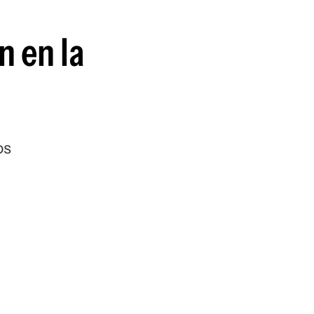
n en la
os