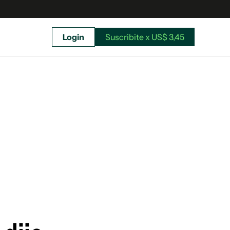
Login
Suscribite x US$ 3,45
uscríbete ahora a El Observador y elegí hasta
donde llegar.
Suscribite x US$ 3,45