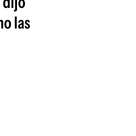
 dijo
ho las