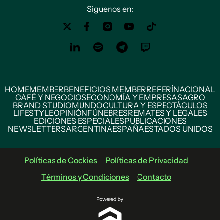
Siguenos en:
HOME
MEMBER
BENEFICIOS MEMBER
REFERÍ
NACIONAL
CAFÉ Y NEGOCIOS
ECONOMÍA Y EMPRESAS
AGRO
BRAND STUDIO
MUNDO
CULTURA Y ESPECTÁCULOS
LIFESTYLE
OPINIÓN
FÚNEBRES
REMATES Y LEGALES
EDICIONES ESPECIALES
PUBLICACIONES
NEWSLETTERS
ARGENTINA
ESPAÑA
ESTADOS UNIDOS
Políticas de Cookies
Políticas de Privacidad
Términos y Condiciones
Contacto