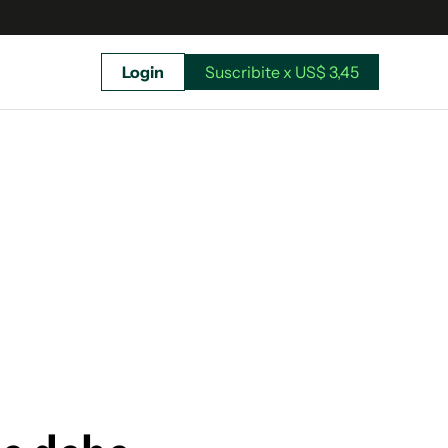
Login
Suscribite x US$ 3,45
uscríbete ahora a El Observador y elegí hasta
donde llegar.
Suscribite x US$ 3,45