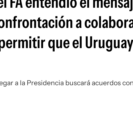
el FA entendió el mensa
confrontación a colabor
 permitir que el Uruguay
legar a la Presidencia buscará acuerdos co