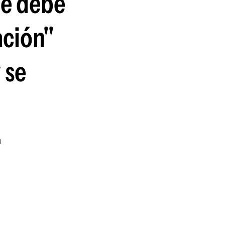
je debe
ación"
 se
n