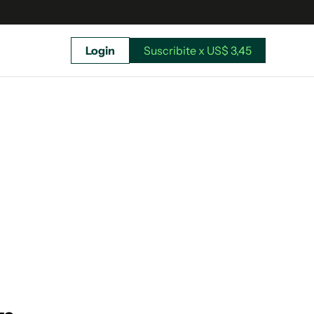
Login
Suscribite x US$ 3,45
uscríbete ahora a El Observador y elegí hasta
donde llegar.
Suscribite x US$ 3,45