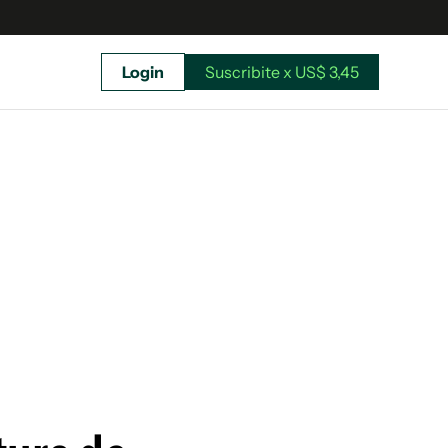
Login
Suscribite x US$ 3,45
uscríbete ahora a El Observador y elegí hasta
donde llegar.
Suscribite x US$ 3,45