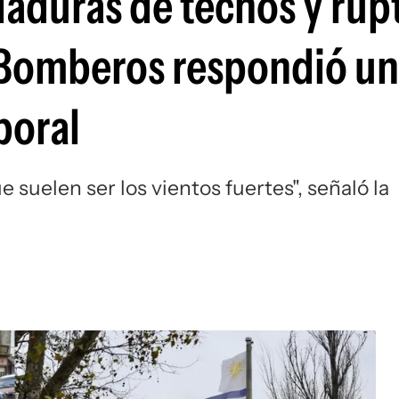
laduras de techos y rup
: Bomberos respondió u
poral
 suelen ser los vientos fuertes", señaló la