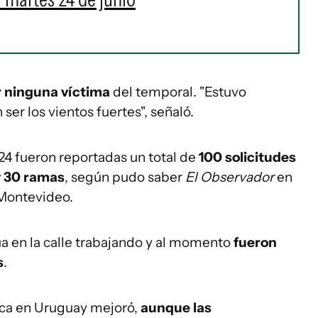
r
ninguna víctima
del temporal. "Estuvo
ser los vientos fuertes", señaló.
24 fueron reportadas un total de
100 solicitudes
y 30 ramas
, según pudo saber
El Observador
en
 Montevideo.
úa en la calle trabajando y al momento
fueron
s
.
tica en Uruguay mejoró,
aunque las