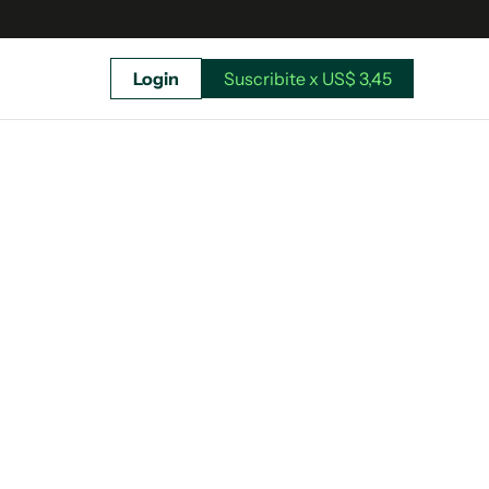
Login
Suscribite x US$ 3,45
uscríbete ahora a El Observador y elegí hasta
donde llegar.
Suscribite x US$ 3,45