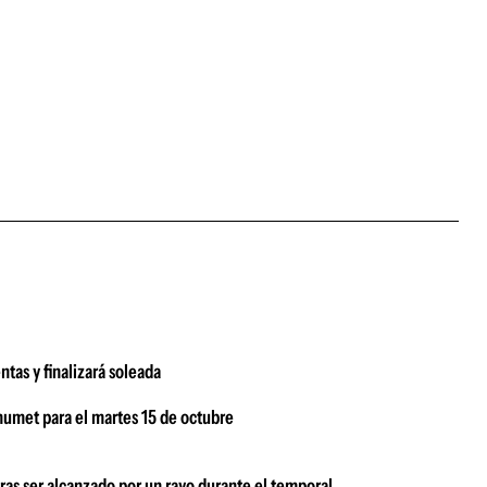
as y finalizará soleada
numet para el martes 15 de octubre
tras ser alcanzado por un rayo durante el temporal