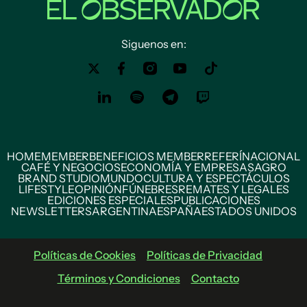
Siguenos en:
HOME
MEMBER
BENEFICIOS MEMBER
REFERÍ
NACIONAL
CAFÉ Y NEGOCIOS
ECONOMÍA Y EMPRESAS
AGRO
BRAND STUDIO
MUNDO
CULTURA Y ESPECTÁCULOS
LIFESTYLE
OPINIÓN
FÚNEBRES
REMATES Y LEGALES
EDICIONES ESPECIALES
PUBLICACIONES
NEWSLETTERS
ARGENTINA
ESPAÑA
ESTADOS UNIDOS
Políticas de Cookies
Políticas de Privacidad
Términos y Condiciones
Contacto