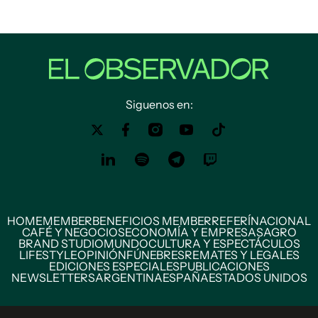
Siguenos en:
HOME
MEMBER
BENEFICIOS MEMBER
REFERÍ
NACIONAL
CAFÉ Y NEGOCIOS
ECONOMÍA Y EMPRESAS
AGRO
BRAND STUDIO
MUNDO
CULTURA Y ESPECTÁCULOS
LIFESTYLE
OPINIÓN
FÚNEBRES
REMATES Y LEGALES
EDICIONES ESPECIALES
PUBLICACIONES
NEWSLETTERS
ARGENTINA
ESPAÑA
ESTADOS UNIDOS