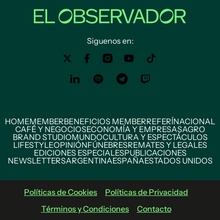
Siguenos en:
HOME
MEMBER
BENEFICIOS MEMBER
REFERÍ
NACIONAL
CAFÉ Y NEGOCIOS
ECONOMÍA Y EMPRESAS
AGRO
BRAND STUDIO
MUNDO
CULTURA Y ESPECTÁCULOS
LIFESTYLE
OPINIÓN
FÚNEBRES
REMATES Y LEGALES
EDICIONES ESPECIALES
PUBLICACIONES
NEWSLETTERS
ARGENTINA
ESPAÑA
ESTADOS UNIDOS
Políticas de Cookies
Políticas de Privacidad
Términos y Condiciones
Contacto