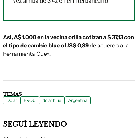
vez arriba de $ 42 en el interbancario
Así, A$ 1.000 en la vecina orilla
cotizan a $ 37,13 con
el tipo de cambio blue o US$ 0,89
de acuerdo a la
herramienta Cuex.
TEMAS
Dólar
BROU
dólar blue
Argentina
SEGUÍ LEYENDO