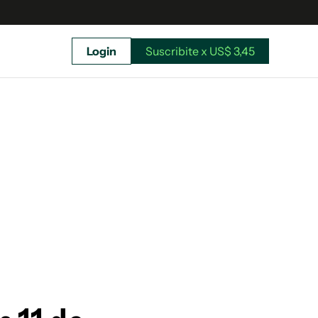
Login
Suscribite x US$ 3,45
uscríbete ahora a El Observador y elegí hasta
donde llegar.
Suscribite x US$ 3,45