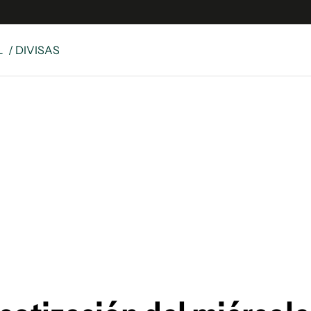
L
/ DIVISAS
e
S
n
es
Siguenos en:
 y Legales
es especiales
ciones
ters
ina
 Unidos