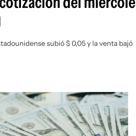
 cotización del miércole
U
estadounidense subió $ 0,05 y la venta bajó