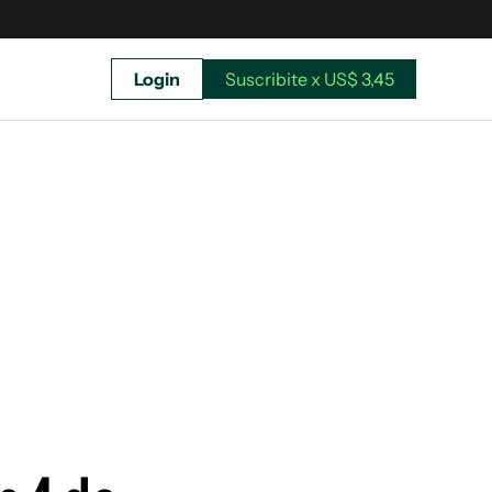
Login
Suscribite x US$ 3,45
uscríbete ahora a El Observador y elegí hasta
donde llegar.
Suscribite x US$ 3,45