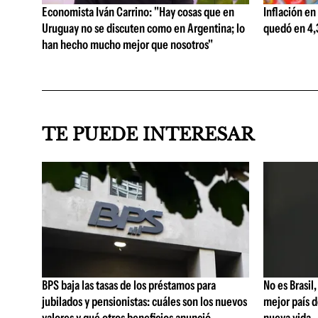
Economista Iván Carrino: "Hay cosas que en
Inflación en
Uruguay no se discuten como en Argentina; lo
quedó en 4,3
han hecho mucho mejor que nosotros"
TE PUEDE INTERESAR
BPS baja las tasas de los préstamos para
No es Brasil,
jubilados y pensionistas: cuáles son los nuevos
mejor país 
valores y qué otros beneficios anunció
nueva vida