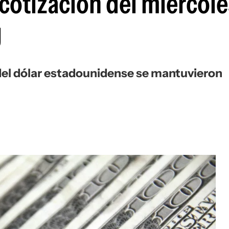
 cotización del miércole
U
del dólar estadounidense se mantuvieron