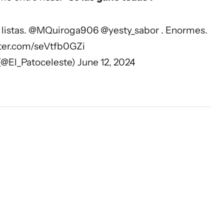
listas.
@MQuiroga906
@yesty_sabor
. Enormes.
tter.com/seVtfb0GZi
(@El_Patoceleste)
June 12, 2024