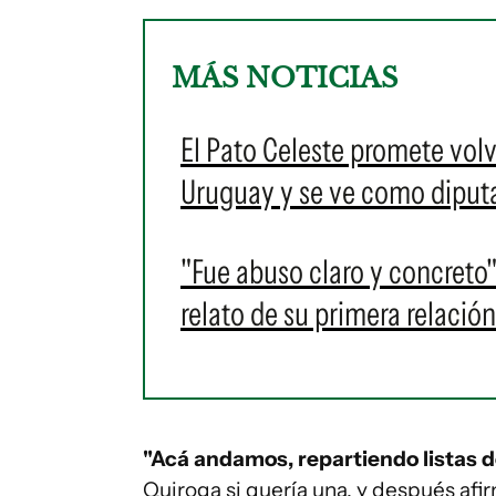
MÁS NOTICIAS
El Pato Celeste promete volv
Uruguay y se ve como diput
"Fue abuso claro y concreto":
relato de su primera relació
"Acá andamos, repartiendo listas d
Quiroga si quería una, y después afir