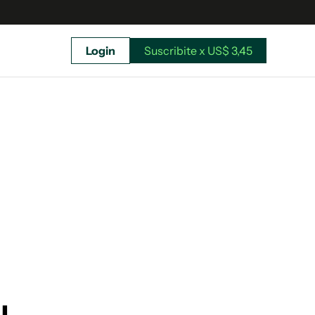
Login
Suscribite x US$ 3,45
uscríbete ahora a El Observador y elegí hasta
donde llegar.
Suscribite x US$ 3,45