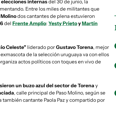
s
elecciones internas
del 30 de junio, la
rementando. Entre los miles de militantes que
 Molino
dos cantantes de plena estuvieron
06
del
Frente Amplio
:
Yesty Prieto
y
Martín
io Celeste"
liderado por
Gustavo Torena
, mejor
l exmascota de la selección uruguaya va con ellos
organiza actos políticos con toques en vivo de
sieron un buzo azul del sector de Torena
y
aciada
, calle principal de Paso Molino, según se
a también cantante Paola Paz y compartido por