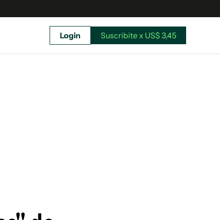
Login
Suscribite x US$ 3,45
uscríbete ahora a El Observador y elegí hasta
donde llegar.
Suscribite x US$ 3,45