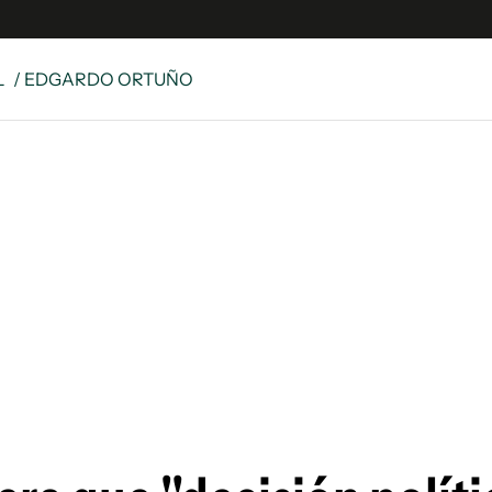
L
/ EDGARDO ORTUÑO
e
S
n
es
Siguenos en:
 y Legales
es especiales
ciones
ters
ina
 Unidos