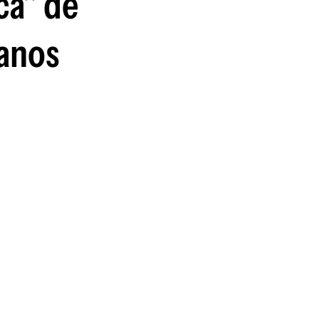
ca" de
manos