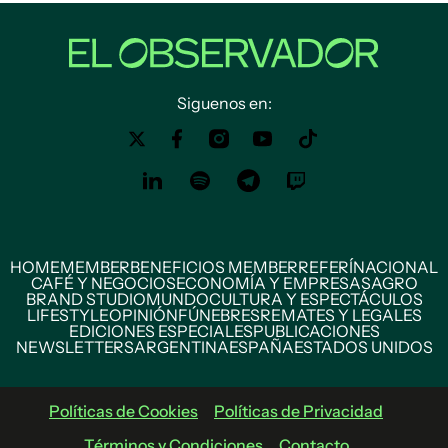
Siguenos en:
HOME
MEMBER
BENEFICIOS MEMBER
REFERÍ
NACIONAL
CAFÉ Y NEGOCIOS
ECONOMÍA Y EMPRESAS
AGRO
BRAND STUDIO
MUNDO
CULTURA Y ESPECTÁCULOS
LIFESTYLE
OPINIÓN
FÚNEBRES
REMATES Y LEGALES
EDICIONES ESPECIALES
PUBLICACIONES
NEWSLETTERS
ARGENTINA
ESPAÑA
ESTADOS UNIDOS
Políticas de Cookies
Políticas de Privacidad
Términos y Condiciones
Contacto