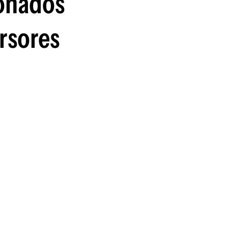
ionados
ersores