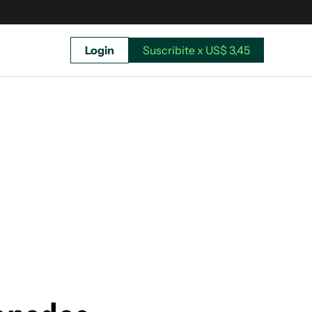
Login
Suscribite x US$ 3,45
uscríbete ahora a El Observador y elegí hasta
donde llegar.
Suscribite x US$ 3,45