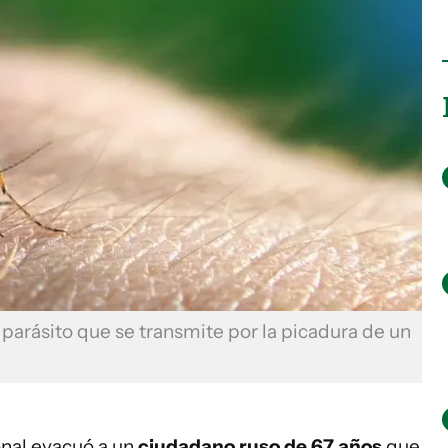
parásito que se transmite por la picadura de un
onal evacuó a un
ciudadano ruso de 67 años
que