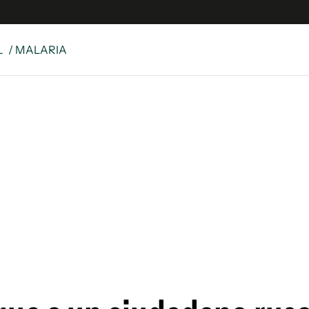
L
/ MALARIA
e
S
n
es
Siguenos en:
 y Legales
es especiales
ciones
ters
ina
 Unidos