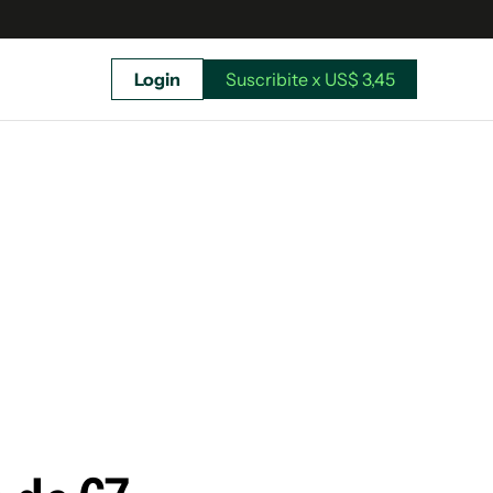
Login
Suscribite x US$ 3,45
uscríbete ahora a El Observador y elegí hasta
donde llegar.
Suscribite x US$ 3,45