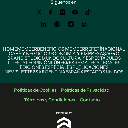
Siguenos en:
HOME
MEMBER
BENEFICIOS MEMBER
REFERÍ
NACIONAL
CAFÉ Y NEGOCIOS
ECONOMÍA Y EMPRESAS
AGRO
BRAND STUDIO
MUNDO
CULTURA Y ESPECTÁCULOS
LIFESTYLE
OPINIÓN
FÚNEBRES
REMATES Y LEGALES
EDICIONES ESPECIALES
PUBLICACIONES
NEWSLETTERS
ARGENTINA
ESPAÑA
ESTADOS UNIDOS
Políticas de Cookies
Políticas de Privacidad
Términos y Condiciones
Contacto