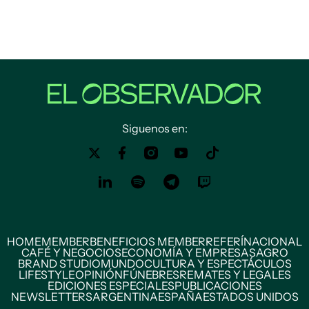
Siguenos en:
HOME
MEMBER
BENEFICIOS MEMBER
REFERÍ
NACIONAL
CAFÉ Y NEGOCIOS
ECONOMÍA Y EMPRESAS
AGRO
BRAND STUDIO
MUNDO
CULTURA Y ESPECTÁCULOS
LIFESTYLE
OPINIÓN
FÚNEBRES
REMATES Y LEGALES
EDICIONES ESPECIALES
PUBLICACIONES
NEWSLETTERS
ARGENTINA
ESPAÑA
ESTADOS UNIDOS