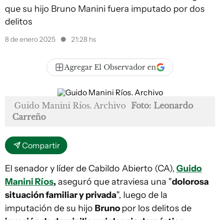
que su hijo Bruno Manini fuera imputado por dos
delitos
8 de enero 2025
21:28 hs
Agregar El Observador en
Guido Manini Ríos. Archivo
Foto: Leonardo
Carreño
Compartir
El senador y líder de Cabildo Abierto (CA),
Guido
Manini Ríos
,
aseguró que atraviesa una "
dolorosa
situación familiar y privada
", luego de la
imputación de su hijo
Bruno
por los delitos de