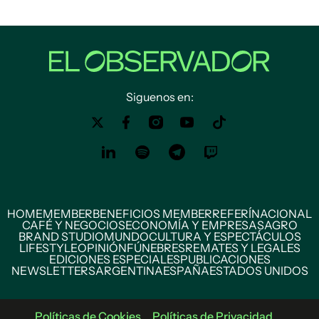
Siguenos en:
HOME
MEMBER
BENEFICIOS MEMBER
REFERÍ
NACIONAL
CAFÉ Y NEGOCIOS
ECONOMÍA Y EMPRESAS
AGRO
BRAND STUDIO
MUNDO
CULTURA Y ESPECTÁCULOS
LIFESTYLE
OPINIÓN
FÚNEBRES
REMATES Y LEGALES
EDICIONES ESPECIALES
PUBLICACIONES
NEWSLETTERS
ARGENTINA
ESPAÑA
ESTADOS UNIDOS
Políticas de Cookies
Políticas de Privacidad