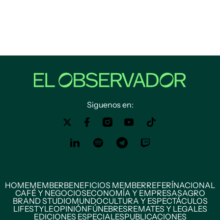
Siguenos en:
HOME
MEMBER
BENEFICIOS MEMBER
REFERÍ
NACIONAL
CAFÉ Y NEGOCIOS
ECONOMÍA Y EMPRESAS
AGRO
BRAND STUDIO
MUNDO
CULTURA Y ESPECTÁCULOS
LIFESTYLE
OPINIÓN
FÚNEBRES
REMATES Y LEGALES
EDICIONES ESPECIALES
PUBLICACIONES