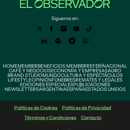
Siguenos en:
HOME
MEMBER
BENEFICIOS MEMBER
REFERÍ
NACIONAL
CAFÉ Y NEGOCIOS
ECONOMÍA Y EMPRESAS
AGRO
BRAND STUDIO
MUNDO
CULTURA Y ESPECTÁCULOS
LIFESTYLE
OPINIÓN
FÚNEBRES
REMATES Y LEGALES
EDICIONES ESPECIALES
PUBLICACIONES
NEWSLETTERS
ARGENTINA
ESPAÑA
ESTADOS UNIDOS
Políticas de Cookies
Políticas de Privacidad
Términos y Condiciones
Contacto