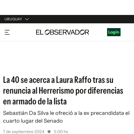
URUGUAY
URUGUAY
Login
ARGENTINA
ESPAÑA
ESTADOS UNIDOS
La 40 se acerca a Laura Raffo tras su
renuncia al Herrerismo por diferencias
en armado de la lista
Sebastián Da Silva le ofreció a la ex precandidata el
cuarto lugar del Senado
7 de septiembre 2024
5:00 hs