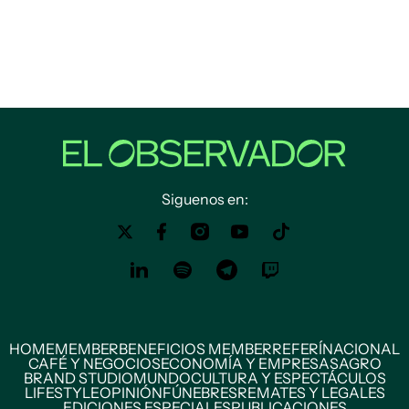
Siguenos en:
HOME
MEMBER
BENEFICIOS MEMBER
REFERÍ
NACIONAL
CAFÉ Y NEGOCIOS
ECONOMÍA Y EMPRESAS
AGRO
BRAND STUDIO
MUNDO
CULTURA Y ESPECTÁCULOS
LIFESTYLE
OPINIÓN
FÚNEBRES
REMATES Y LEGALES
EDICIONES ESPECIALES
PUBLICACIONES