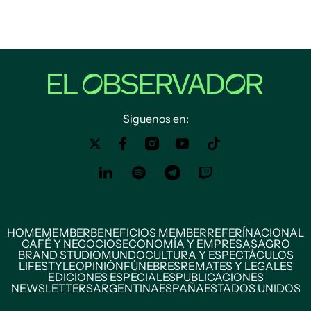
Siguenos en:
HOME
MEMBER
BENEFICIOS MEMBER
REFERÍ
NACIONAL
CAFÉ Y NEGOCIOS
ECONOMÍA Y EMPRESAS
AGRO
BRAND STUDIO
MUNDO
CULTURA Y ESPECTÁCULOS
LIFESTYLE
OPINIÓN
FÚNEBRES
REMATES Y LEGALES
EDICIONES ESPECIALES
PUBLICACIONES
NEWSLETTERS
ARGENTINA
ESPAÑA
ESTADOS UNIDOS