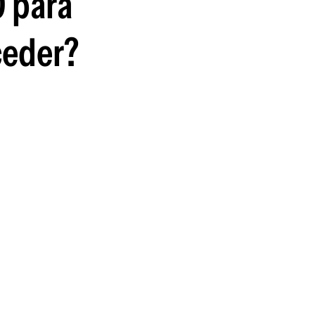
0 para
ceder?