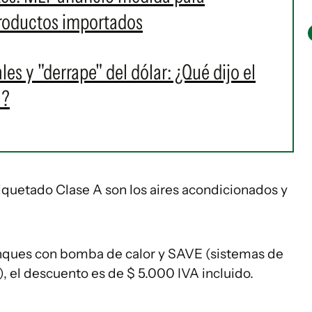
roductos importados
ales y "derrape" del dólar: ¿Qué dijo el
l?
iquetado Clase A son los aires acondicionados y
anques con bomba de calor y SAVE (sistemas de
), el descuento es de $ 5.000 IVA incluido.