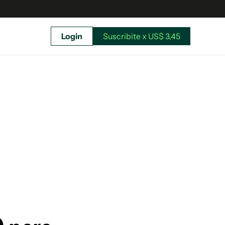
Login
Suscribite x US$ 3,45
uscríbete ahora a El Observador y elegí hasta
donde llegar.
Suscribite x US$ 3,45