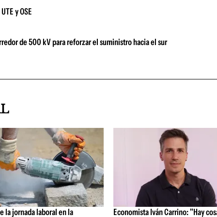
e UTE y OSE
orredor de 500 kV para reforzar el suministro hacia el sur
AL
 la jornada laboral en la
Economista Iván Carrino: "Hay cos