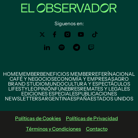
Siguenos en:
HOME
MEMBER
BENEFICIOS MEMBER
REFERÍ
NACIONAL
CAFÉ Y NEGOCIOS
ECONOMÍA Y EMPRESAS
AGRO
BRAND STUDIO
MUNDO
CULTURA Y ESPECTÁCULOS
LIFESTYLE
OPINIÓN
FÚNEBRES
REMATES Y LEGALES
EDICIONES ESPECIALES
PUBLICACIONES
NEWSLETTERS
ARGENTINA
ESPAÑA
ESTADOS UNIDOS
Políticas de Cookies
Políticas de Privacidad
Términos y Condiciones
Contacto