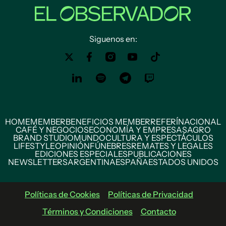
Siguenos en:
HOME
MEMBER
BENEFICIOS MEMBER
REFERÍ
NACIONAL
CAFÉ Y NEGOCIOS
ECONOMÍA Y EMPRESAS
AGRO
BRAND STUDIO
MUNDO
CULTURA Y ESPECTÁCULOS
LIFESTYLE
OPINIÓN
FÚNEBRES
REMATES Y LEGALES
EDICIONES ESPECIALES
PUBLICACIONES
NEWSLETTERS
ARGENTINA
ESPAÑA
ESTADOS UNIDOS
Políticas de Cookies
Políticas de Privacidad
Términos y Condiciones
Contacto