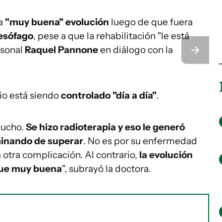
a
"muy buena" evolución
luego de que fuera
 esófago
, pese a que la rehabilitación "le está
rsonal
Raquel Pannone
en diálogo con la
io está siendo
controlado "día a día"
.
mucho.
Se hizo radioterapia y eso le generó
minando de superar
. No es por su enfermedad
otra complicación. Al contrario,
la evolución
fue muy buena
", subrayó la doctora.