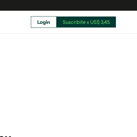
Login
Suscribite x US$ 3,45
uscríbete ahora a El Observador y elegí hasta
donde llegar.
Suscribite x US$ 3,45