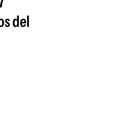
7
os del