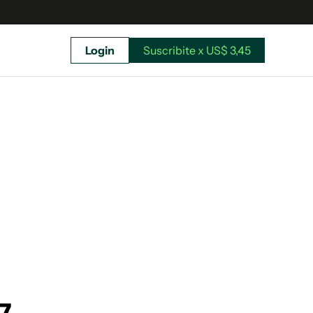
Login
Suscribite x US$ 3,45
uscríbete ahora a El Observador y elegí hasta
donde llegar.
Suscribite x US$ 3,45