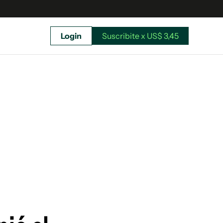
Login
Suscribite x US$ 3,45
uscríbete ahora a El Observador y elegí hasta
donde llegar.
Suscribite x US$ 3,45