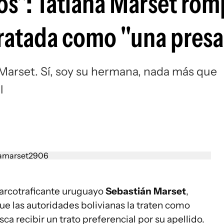
os": Tatiana Marset rom
 tratada como "una pres
Marset. Sí, soy su hermana, nada más que
l
narcotraficante uruguayo
Sebastián Marset
,
que las autoridades bolivianas la traten como
a recibir un trato preferencial por su apellido.