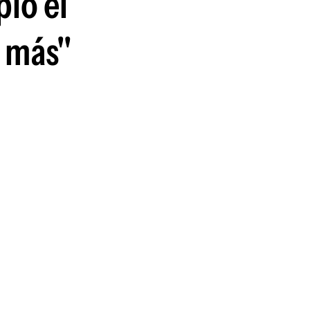
pió el
a más"