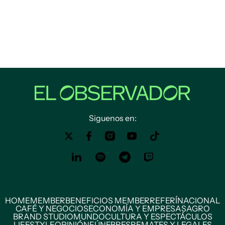
Siguenos en:
HOME
MEMBER
BENEFICIOS MEMBER
REFERÍ
NACIONAL
CAFÉ Y NEGOCIOS
ECONOMÍA Y EMPRESAS
AGRO
BRAND STUDIO
MUNDO
CULTURA Y ESPECTÁCULOS
LIFESTYLE
OPINIÓN
FÚNEBRES
REMATES Y LEGALES