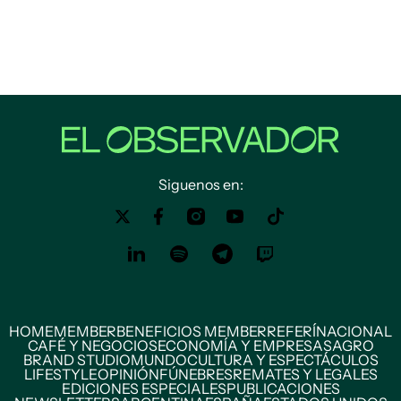
Siguenos en:
HOME
MEMBER
BENEFICIOS MEMBER
REFERÍ
NACIONAL
CAFÉ Y NEGOCIOS
ECONOMÍA Y EMPRESAS
AGRO
BRAND STUDIO
MUNDO
CULTURA Y ESPECTÁCULOS
LIFESTYLE
OPINIÓN
FÚNEBRES
REMATES Y LEGALES
EDICIONES ESPECIALES
PUBLICACIONES