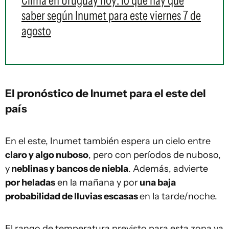
Clima en Uruguay hoy: lo que hay que
saber según Inumet para este viernes 7 de
agosto
El pronóstico de Inumet para el este del
país
En el este, Inumet también espera un cielo entre
claro y algo nuboso
, pero con períodos de nuboso,
y
neblinas y bancos de niebla
. Además, advierte
por heladas
en la mañana y por
una baja
probabilidad de lluvias escasas
en la tarde/noche.
El rango de temperatura previsto para esta zona va