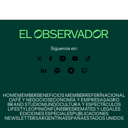
Siguenos en:
HOME
MEMBER
BENEFICIOS MEMBER
REFERÍ
NACIONAL
CAFÉ Y NEGOCIOS
ECONOMÍA Y EMPRESAS
AGRO
BRAND STUDIO
MUNDO
CULTURA Y ESPECTÁCULOS
LIFESTYLE
OPINIÓN
FÚNEBRES
REMATES Y LEGALES
EDICIONES ESPECIALES
PUBLICACIONES
NEWSLETTERS
ARGENTINA
ESPAÑA
ESTADOS UNIDOS