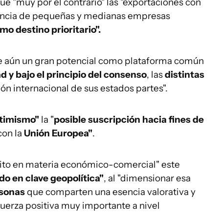
que "muy por el contrario" las "exportaciones con
sencia de pequeñas y medianas empresas
o destino prioritario".
ene aún un gran potencial como plataforma común
 y bajo el principio del consenso
, las
distintas
ón internacional de sus estados partes".
ptimismo"
la "
posible suscripción
hacia fines de
con la
Unión Europea"
.
 hito en materia económico-comercial" este
o en clave geopolítica"
, al "dimensionar esa
rsonas
que comparten una esencia valorativa y
fuerza positiva muy importante a nivel