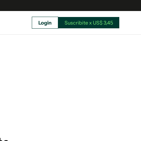
Login
Suscribite x US$ 3,45
uscríbete ahora a El Observador y elegí hasta
donde llegar.
Suscribite x US$ 3,45