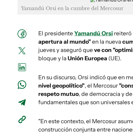
Yamandú Orsi en la cumbre del Mercosur
El presidente
Yamandú Orsi
reiteró
apertura al mundo"
en la nueva
cum
jueves y aseguró que
ve con "optim
bloque y la
Unión Europea
(UE).
En su discurso, Orsi indicó que en 
nivel geopolítico"
, el Mercosur
"cons
respeto mutuo
, de democracia y de
fundamentales que son universales e 
"En este contexto, el Mercosur asu
construcción conjunta entre nacion