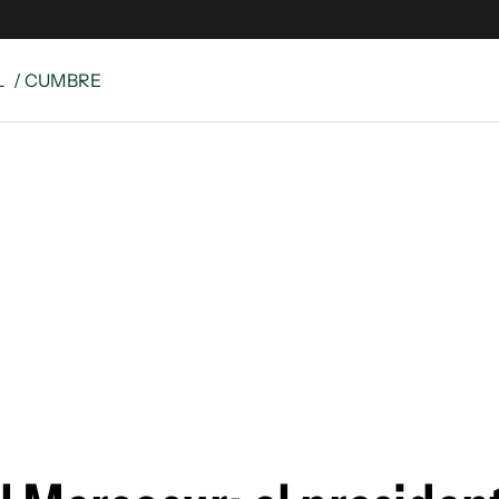
L
/ CUMBRE
e
S
n
es
Siguenos en:
 y Legales
es especiales
ciones
ters
ina
 Unidos