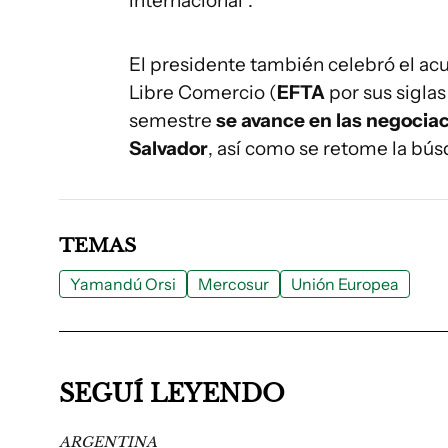
internacional".
El presidente también celebró el ac
Libre Comercio (
EFTA
por sus sigla
semestre
se avance en las negocia
Salvador
, así como se retome la bú
TEMAS
Yamandú Orsi
Mercosur
Unión Europea
SEGUÍ LEYENDO
ARGENTINA