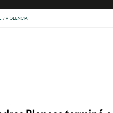
L
/ VIOLENCIA
e
S
n
es
Siguenos en:
 y Legales
es especiales
ciones
ters
ina
 Unidos