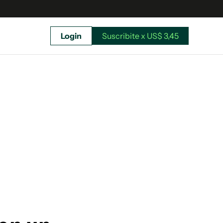
Login
Suscribite x US$ 3,45
uscríbete ahora a El Observador y elegí hasta
donde llegar.
Suscribite x US$ 3,45