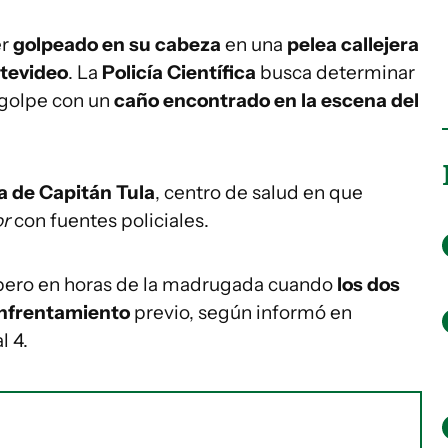
er
golpeado en su cabeza
en una
pelea callejera
tevideo
. La
Policía Científica
busca determinar
 golpe con un
caño encontrado en la escena del
ca de Capitán Tula
, centro de salud en que
or
con fuentes policiales.
, pero en horas de la madrugada cuando
los dos
enfrentamiento
previo, según informó en
l 4.