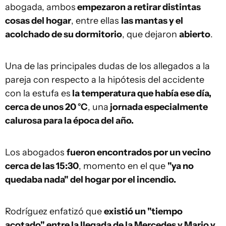
abogada, ambos
empezaron a retirar distintas
cosas del hogar
, entre ellas
las mantas y el
acolchado de su dormitorio
, que dejaron
abierto
.
Una de las principales dudas de los allegados a la
pareja con respecto a la hipótesis del accidente
con la estufa es
la temperatura que había ese día,
cerca de unos 20 °C
, una
jornada especialmente
calurosa para la época del año.
Los abogados
fueron encontrados por un vecino
cerca de las 15:30
, momento en el que
"ya no
quedaba nada" del hogar por el incendio.
Rodríguez enfatizó que
existió un "tiempo
acotado" entre la llegada de la Mercedes y Mario y