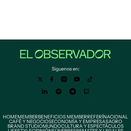
Siguenos en:
HOME
MEMBER
BENEFICIOS MEMBER
REFERÍ
NACIONAL
CAFÉ Y NEGOCIOS
ECONOMÍA Y EMPRESAS
AGRO
BRAND STUDIO
MUNDO
CULTURA Y ESPECTÁCULOS
LIFESTYLE
OPINIÓN
FÚNEBRES
REMATES Y LEGALES