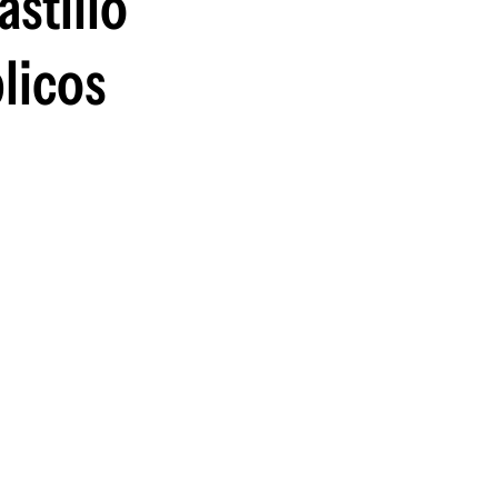
stillo
blicos