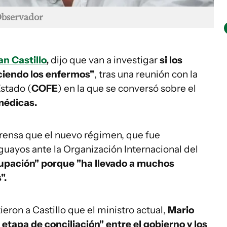
Observador
an Castillo
,
dijo que van a investigar
si los
ciendo los enfermos"
, tras una reunión con la
stado (
COFE
) en la que se conversó sobre el
médicas.
prensa que el nuevo régimen, que fue
guayos ante la Organización Internacional del
upación" porque "ha llevado a muchos
".
eron a Castillo que el ministro actual,
Mario
etapa de conciliación" entre el gobierno y los