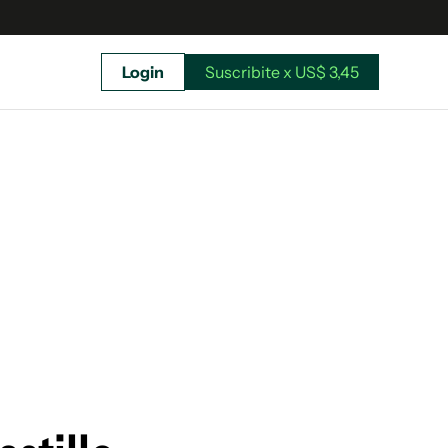
Login
Suscribite x US$ 3,45
uscríbete ahora a El Observador y elegí hasta
donde llegar.
Suscribite x US$ 3,45