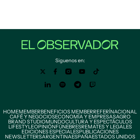
Siguenos en:
HOME
MEMBER
BENEFICIOS MEMBER
REFERÍ
NACIONAL
CAFÉ Y NEGOCIOS
ECONOMÍA Y EMPRESAS
AGRO
BRAND STUDIO
MUNDO
CULTURA Y ESPECTÁCULOS
LIFESTYLE
OPINIÓN
FÚNEBRES
REMATES Y LEGALES
EDICIONES ESPECIALES
PUBLICACIONES
NEWSLETTERS
ARGENTINA
ESPAÑA
ESTADOS UNIDOS